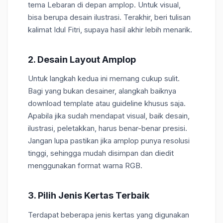
tema Lebaran di depan amplop. Untuk visual,
bisa berupa desain ilustrasi. Terakhir, beri tulisan
kalimat Idul Fitri, supaya hasil akhir lebih menarik.
2. Desain Layout Amplop
Untuk langkah kedua ini memang cukup sulit.
Bagi yang bukan desainer, alangkah baiknya
download template atau guideline khusus saja.
Apabila jika sudah mendapat visual, baik desain,
ilustrasi, peletakkan, harus benar-benar presisi.
Jangan lupa pastikan jika amplop punya resolusi
tinggi, sehingga mudah disimpan dan diedit
menggunakan format warna RGB.
3. Pilih Jenis Kertas Terbaik
Terdapat beberapa jenis kertas yang digunakan