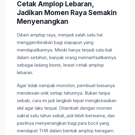
Cetak Amplop Lebaran,
Jadikan Momen Raya Semakin
Menyenangkan
Diberi amplop raya, menjadi salah satu hal
menggembirakan bagi siapapun yang
mendapatkannya. Meski hanya terjadi satu kali
dalam setahun, banyak orang memanfaatkannya
sebagai ladang bisnis, lewat cetak amplop
lebaran.
Agar tidak nampak monoton, pembuat biasanya
mendesain unik setiap tahunnya. Bukan tanpa
sebab, cara ini jadi langkah tepat mengkreasikan
skil agar laku terjual. Ditambah dengan momen
sakral satu tahun sekali, jadi lebih berwarna, dan
pastinya menyenangkan bagi para bocil yang
mendapat THR dalam bentuk amplop beragam.