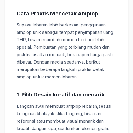
Cara Praktis Mencetak Amplop
Supaya lebaran lebih berkesan, penggunaan
amplop unik sebagai tempat penyimpanan uang
THR, bisa menambah momen berbagi lebih
spesial. Pembuatan yang terbilang mudah dan
praktis, asalkan menarik, berapapun harga pasti
dibayar. Dengan media seadanya, berikut
merupakan beberapa langkah praktis cetak
amplop untuk momen lebaran.
1. Pilih Desain kreatif dan menarik
Langkah awal membuat amplop lebaran,sesuai
keinginan khalayak. Jika bingung, bisa cari
referensi atau membuat visual menarik dan
kreatif. Jangan lupa, cantumkan elemen grafis