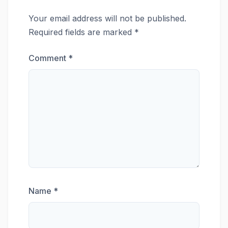
Your email address will not be published.
Required fields are marked
*
Comment
*
Name
*