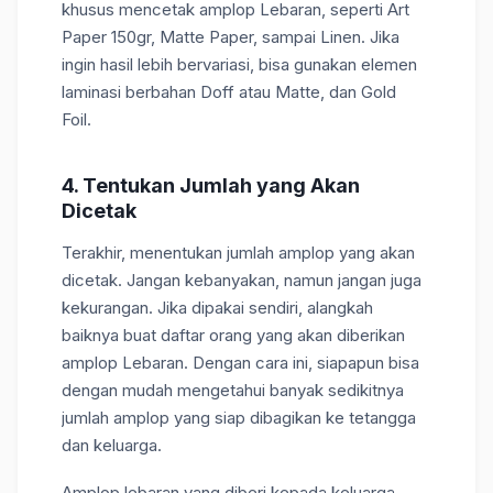
khusus mencetak amplop Lebaran, seperti Art
Paper 150gr, Matte Paper, sampai Linen. Jika
ingin hasil lebih bervariasi, bisa gunakan elemen
laminasi berbahan Doff atau Matte, dan Gold
Foil.
4. Tentukan Jumlah yang Akan
Dicetak
Terakhir, menentukan jumlah amplop yang akan
dicetak. Jangan kebanyakan, namun jangan juga
kekurangan. Jika dipakai sendiri, alangkah
baiknya buat daftar orang yang akan diberikan
amplop Lebaran. Dengan cara ini, siapapun bisa
dengan mudah mengetahui banyak sedikitnya
jumlah amplop yang siap dibagikan ke tetangga
dan keluarga.
Amplop lebaran yang diberi kepada keluarga,