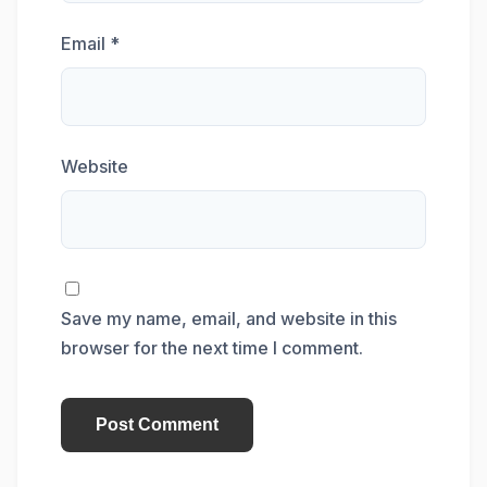
Email
*
Website
Save my name, email, and website in this
browser for the next time I comment.