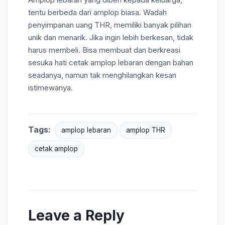
tentu berbeda dari amplop biasa. Wadah
penyimpanan uang THR, memiliki banyak pilihan
unik dan menarik. Jika ingin lebih berkesan, tidak
harus membeli. Bisa membuat dan berkreasi
sesuka hati cetak amplop lebaran dengan bahan
seadanya, namun tak menghilangkan kesan
istimewanya.
Tags:
amplop lebaran
amplop THR
cetak amplop
Leave a Reply