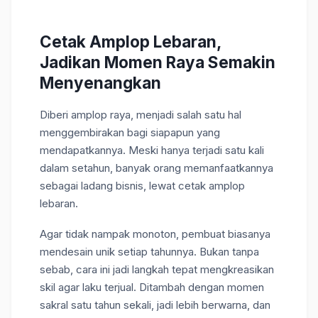
Cetak Amplop Lebaran,
Jadikan Momen Raya Semakin
Menyenangkan
Diberi amplop raya, menjadi salah satu hal
menggembirakan bagi siapapun yang
mendapatkannya. Meski hanya terjadi satu kali
dalam setahun, banyak orang memanfaatkannya
sebagai ladang bisnis, lewat cetak amplop
lebaran.
Agar tidak nampak monoton, pembuat biasanya
mendesain unik setiap tahunnya. Bukan tanpa
sebab, cara ini jadi langkah tepat mengkreasikan
skil agar laku terjual. Ditambah dengan momen
sakral satu tahun sekali, jadi lebih berwarna, dan