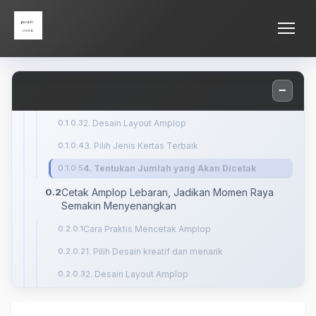
Skip
Parade Movie
to
Cetak Amplop Lebaran, Jadikan Momen Raya
content
Semakin Menyenangkan
Cara Praktis Mencetak Amplop
−
1. Pilih Desain kreatif dan menarik
2. Desain Layout Amplop
3. Pilih Jenis Kertas Terbaik
4. Tentukan Jumlah yang Akan Dicetak
Cetak Amplop Lebaran, Jadikan Momen Raya
Semakin Menyenangkan
Cara Praktis Mencetak Amplop
1. Pilih Desain kreatif dan menarik
2. Desain Layout Amplop
3. Pilih Jenis Kertas Terbaik