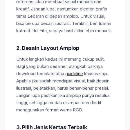
referensi atau membuat visual menarik dan
kreatif. Jangan lupa, cantumkan elemen grafis
tema Lebaran di depan amplop. Untuk visual,
bisa berupa desain ilustrasi. Terakhir, beri tulisan
kalimat Idul Fitri, supaya hasil akhir lebih menarik.
2. Desain Layout Amplop
Untuk langkah kedua ini memang cukup sulit.
Bagi yang bukan desainer, alangkah baiknya
download template atau
guideline
khusus saja.
Apabila jika sudah mendapat visual, baik desain,
ilustrasi, peletakkan, harus benar-benar presisi.
Jangan lupa pastikan jika amplop punya resolusi
tinggi, sehingga mudah disimpan dan diedit
menggunakan format warna RGB.
3. Pilih Jenis Kertas Terbaik