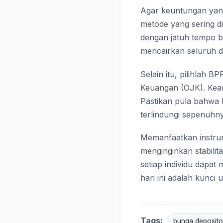
Agar keuntungan yang 
metode yang sering d
dengan jatuh tempo be
mencairkan seluruh da
Selain itu, pilihlah B
Keuangan (OJK). Kea
Pastikan pula bahwa 
terlindungi sepenuhn
Memanfaatkan instrum
menginginkan stabilit
setiap individu dapa
hari ini adalah kunc
Tags:
bunga deposito