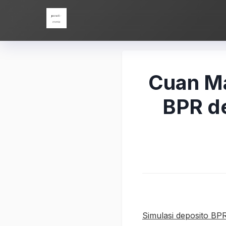
Skip
Parade Movie
to
content
Cuan Ma
BPR d
Simulasi deposito BP