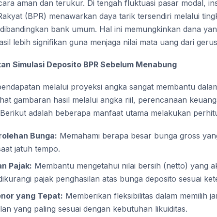
ra aman dan terukur. Di tengah fluktuasi pasar modal, in
kyat (BPR) menawarkan daya tarik tersendiri melalui ting
nggi dibandingkan bank umum. Hal ini memungkinkan dana y
il lebih signifikan guna menjaga nilai mata uang dari gerusa
an Simulasi Deposito BPR Sebelum Menabung
pendapatan melalui proyeksi angka sangat membantu dala
ihat gambaran hasil melalui angka riil, perencanaan keuang
. Berikut adalah beberapa manfaat utama melakukan perhit
rolehan Bunga:
Memahami berapa besar bunga gross yang 
aat jatuh tempo.
n Pajak:
Membantu mengetahui nilai bersih (netto) yang 
dikurangi pajak penghasilan atas bunga deposito sesuai ket
nor yang Tepat:
Memberikan fleksibilitas dalam memilih j
ulan yang paling sesuai dengan kebutuhan likuiditas.