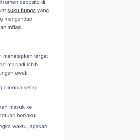
strumen deposito di
kat
suku bunga
yang
ang mengendap
n inflasi.
m menetapkan target
an menjadi lebih
ungan awal:
diterima setiap
akan masuk ke
entuan berlaku.
angka waktu, apakah