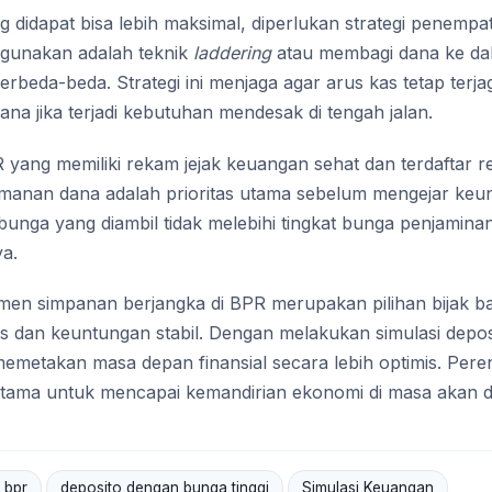
didapat bisa lebih maksimal, diperlukan strategi penempa
igunakan adalah teknik
laddering
atau membagi dana ke dal
rbeda-beda. Strategi ini menjaga agar arus kas tetap terj
na jika terjadi kebutuhan mendesak di tengah jalan.
PR yang memiliki rekam jejak keuangan sehat dan terdaftar r
manan dana adalah prioritas utama sebelum mengejar keu
bunga yang diambil tidak melebihi tingkat bunga penjamina
ya.
en simpanan berjangka di BPR merupakan pilihan bijak ba
as dan keuntungan stabil. Dengan melakukan simulasi depos
t memetakan masa depan finansial secara lebih optimis. Pe
i utama untuk mencapai kemandirian ekonomi di masa akan d
 bpr
deposito dengan bunga tinggi
Simulasi Keuangan