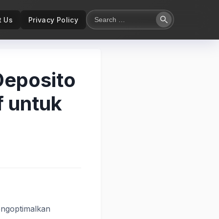
Search
t Us
Privacy Policy
Search
for:
Deposito
 untuk
mengoptimalkan