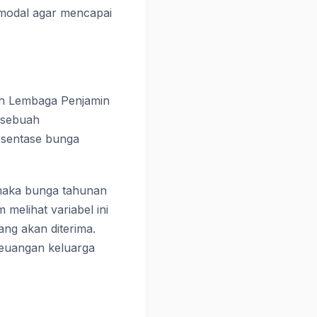
odal agar mencapai
eh Lembaga Penjamin
m sebuah
rsentase bunga
 maka bunga tahunan
 melihat variabel ini
ang akan diterima.
euangan keluarga