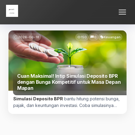
Skip
Parade Movie
to
content
2026-06-18
150
0
Keuangan
Cuan Maksimal! Intip Simulasi Deposito BPR
dengan Bunga Kompetitif untuk Masa Depan
Mapan
Simulasi Deposito BPR
bantu hitung potensi bunga,
pajak, dan keuntungan investasi. Coba simulasinya
sekarang untuk hasil optimal!