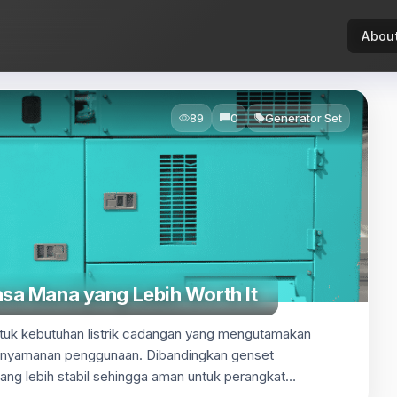
Abou
89
0
Generator Set
asa Mana yang Lebih Worth It
tuk kebutuhan listrik cadangan yang mengutamakan
 kenyamanan penggunaan. Dibandingkan genset
 yang lebih stabil sehingga aman untuk perangkat