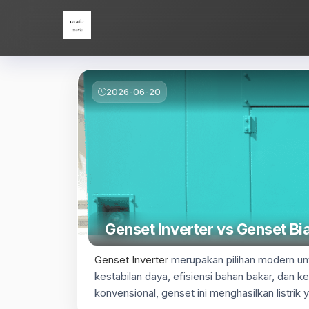
Skip
Parade Movie
to
content
2026-06-20
Genset Inverter vs Genset Bi
Genset Inverter
merupakan pilihan modern un
kestabilan daya, efisiensi bahan bakar, dan
konvensional, genset ini menghasilkan listrik