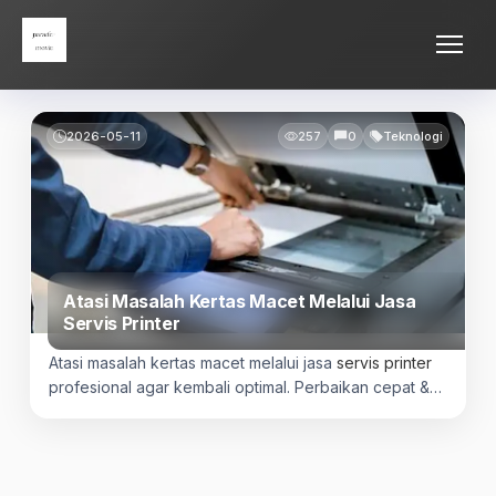
Skip
Parade Movie
to
content
2026-05-11
257
0
Teknologi
Atasi Masalah Kertas Macet Melalui Jasa
Servis Printer
Atasi masalah kertas macet melalui jasa
servis printer
profesional agar kembali optimal. Perbaikan cepat &
terpercaya, hubungi sekarang!