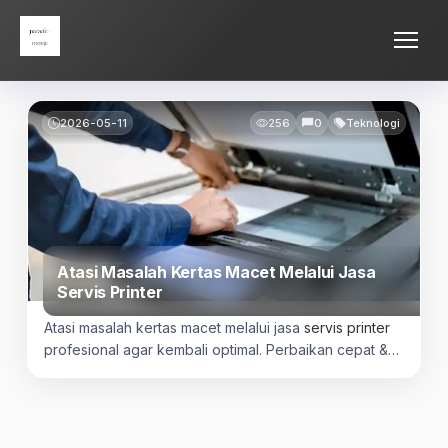
Skip
Parade Movie
to
content
2026-05-11
256
0
Teknologi
Atasi Masalah Kertas Macet Melalui Jasa
Servis Printer
Atasi masalah kertas macet melalui jasa
servis printer
profesional agar kembali optimal. Perbaikan cepat &
terpercaya, hubungi sekarang!